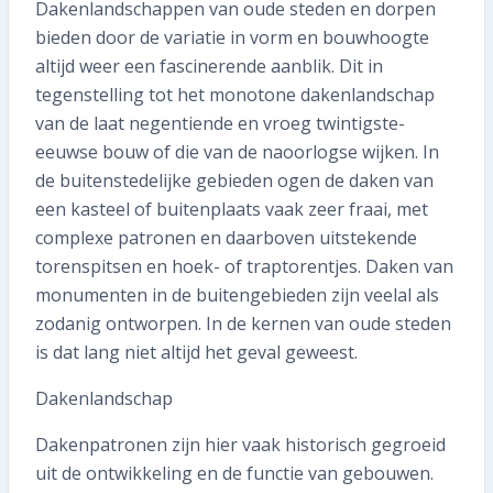
0591 371 652
Dakenlandschappen van oude steden en dorpen
bieden door de variatie in vorm en bouwhoogte
SNEL REGELEN
altijd weer een fascinerende aanblik. Dit in
tegenstelling tot het monotone dakenlandschap
van de laat negentiende en vroeg twintigste-
Volgende inspectie plannen
eeuwse bouw of die van de naoorlogse wijken. In
Aan- of verkoopinspectie plannen
de buitenstedelijke gebieden ogen de daken van
een kasteel of buitenplaats vaak zeer fraai, met
Mijn gegevens wijzigen
complexe patronen en daarboven uitstekende
torenspitsen en hoek- of traptorentjes. Daken van
Mijn inspectierapport opvragen
monumenten in de buitengebieden zijn veelal als
zodanig ontworpen. In de kernen van oude steden
Veelgestelde vragen
is dat lang niet altijd het geval geweest.
TIP voor ons!
Dakenlandschap
Aanmelden nieuwsbrief
Dakenpatronen zijn hier vaak historisch gegroeid
uit de ontwikkeling en de functie van gebouwen.