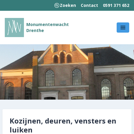
Zoeken
Contact
0591 371 652
MENU
Monumentenwacht
Drenthe
Welkom!
Wie we zijn
Wat we doen
Hoe wij werken
Kennisbank
Nieuws en publicaties
Kozijnen, deuren, vensters en
Contact
luiken