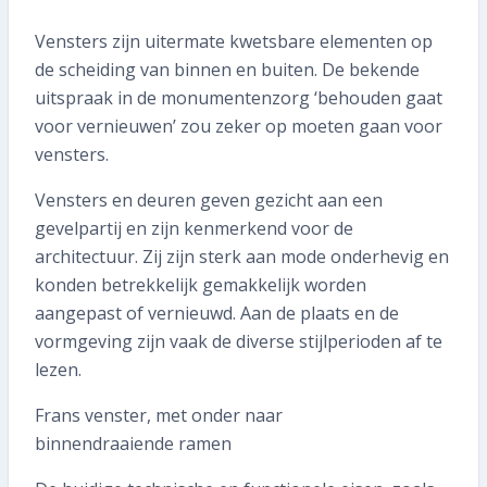
0591 371 652
Vensters zijn uitermate kwetsbare elementen op
SNEL REGELEN
de scheiding van binnen en buiten. De bekende
uitspraak in de monumentenzorg ‘behouden gaat
Volgende inspectie plannen
voor vernieuwen’ zou zeker op moeten gaan voor
vensters.
Aan- of verkoopinspectie plannen
Vensters en deuren geven gezicht aan een
gevelpartij en zijn kenmerkend voor de
Mijn gegevens wijzigen
architectuur. Zij zijn sterk aan mode onderhevig en
Mijn inspectierapport opvragen
konden betrekkelijk gemakkelijk worden
aangepast of vernieuwd. Aan de plaats en de
Veelgestelde vragen
vormgeving zijn vaak de diverse stijlperioden af te
lezen.
TIP voor ons!
Frans venster, met onder naar
Aanmelden nieuwsbrief
binnendraaiende ramen