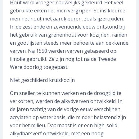
0591 371 652
Hout werd vroeger nauwelijks gekleurd. Het veel
gebruikte eiken liet men vergrijzen. Soms kleurde
SNEL REGELEN
men het hout met aardkleuren, zoals ijzeroxiden.
In de zestiende en zeventiende eeuw ontstond bij
het gebruik van grenenhout voor kozijnen, ramen
Volgende inspectie plannen
en gootlijsten steeds meer behoefte aan dekkende
Aan- of verkoopinspectie plannen
verven. Na 1550 werden verven gebaseerd op
lijnolie gebruikt. Ze zijn nog tot na de Tweede
Mijn gegevens wijzigen
Wereldoorlog toegepast.
Niet geschilderd kruiskozijn
Mijn inspectierapport opvragen
Om sneller te kunnen werken en de droogtijd te
Veelgestelde vragen
verkorten, werden de alkydverven ontwikkeld. In
de jaren tachtig van de vorige eeuw verschijnen
TIP voor ons!
acrylaten op waterbasis, die minder belastend zijn
Aanmelden nieuwsbrief
voor het milieu. Daarnaast is er een high-solid
alkydharsverf ontwikkeld, met een hoog