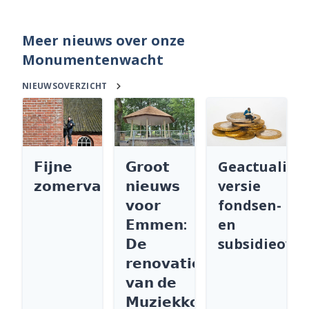
Meer nieuws over onze
Monumentenwacht
NIEUWSOVERZICHT
𝗙𝗶𝗷𝗻𝗲
𝗚𝗿𝗼𝗼𝘁
Geactualise
𝘇𝗼𝗺𝗲𝗿𝘃𝗮𝗸𝗮𝗻𝘁𝗶𝗲
𝗻𝗶𝗲𝘂𝘄𝘀
versie
𝘃𝗼𝗼𝗿
fondsen-
𝗘𝗺𝗺𝗲𝗻:
en
𝗗𝗲
subsidieover
𝗿𝗲𝗻𝗼𝘃𝗮𝘁𝗶𝗲
𝘃𝗮𝗻 𝗱𝗲
𝗠𝘂𝘇𝗶𝗲𝗸𝗸𝗼𝗲𝗽𝗲𝗹