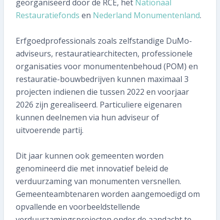
0591 371 652
georganiseerd door de RCE, het
Nationaal
Restauratiefonds
en
Nederland Monumentenland
.
SNEL REGELEN
Erfgoedprofessionals zoals zelfstandige DuMo-
adviseurs, restauratiearchitecten, professionele
Volgende inspectie plannen
organisaties voor monumentenbehoud (POM) en
restauratie-bouwbedrijven kunnen maximaal 3
Aan- of verkoopinspectie plannen
projecten indienen die tussen 2022 en voorjaar
Mijn gegevens wijzigen
2026 zijn gerealiseerd. Particuliere eigenaren
kunnen deelnemen via hun adviseur of
Mijn inspectierapport opvragen
uitvoerende partij.
Veelgestelde vragen
Dit jaar kunnen ook gemeenten worden
genomineerd die met innovatief beleid de
TIP voor ons!
verduurzaming van monumenten versnellen.
Gemeenteambtenaren worden aangemoedigd om
Aanmelden nieuwsbrief
opvallende en voorbeeldstellende
verduurzamingsprojecten onder de aandacht te