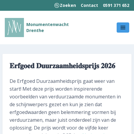
Zoeken
Contact
0591 371 652
MENU
Monumentenwacht
Drenthe
Welkom!
Wie we zijn
Wat we doen
𝐄𝐫𝐟𝐠𝐨𝐞𝐝 𝐃𝐮𝐮𝐫𝐳𝐚𝐚𝐦𝐡𝐞𝐢𝐝𝐬𝐩𝐫𝐢𝐣𝐬 𝟐𝟎𝟐𝟔
Hoe wij werken
De Erfgoed Duurzaamheidsprijs gaat weer van
start! Met deze prijs worden inspirerende
Kennisbank
voorbeelden van verduurzaamde monumenten in
de schijnwerpers gezet en kun je zien dat
Nieuws en publicaties
erfgoedwaarden geen belemmering vormen bij
verduurzamen, maar juist onderdeel zijn van de
Contact
oplossing. De prijs wordt voor de vijfde keer