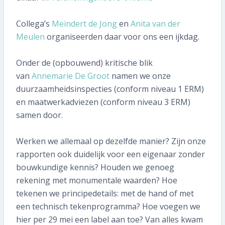
0591 371 652
Collega’s
Meindert de Jong
en
Anita van der
SNEL REGELEN
Meulen
organiseerden daar voor ons een ijkdag.
Volgende inspectie plannen
Onder de (opbouwend) kritische blik
van
Annemarie De Groot
namen we onze
Aan- of verkoopinspectie plannen
duurzaamheidsinspecties (conform niveau 1 ERM)
en maatwerkadviezen (conform niveau 3 ERM)
Mijn gegevens wijzigen
samen door.
Mijn inspectierapport opvragen
Werken we allemaal op dezelfde manier? Zijn onze
rapporten ook duidelijk voor een eigenaar zonder
Veelgestelde vragen
bouwkundige kennis? Houden we genoeg
TIP voor ons!
rekening met monumentale waarden? Hoe
tekenen we principedetails: met de hand of met
Aanmelden nieuwsbrief
een technisch tekenprogramma? Hoe voegen we
hier per 29 mei een label aan toe? Van alles kwam