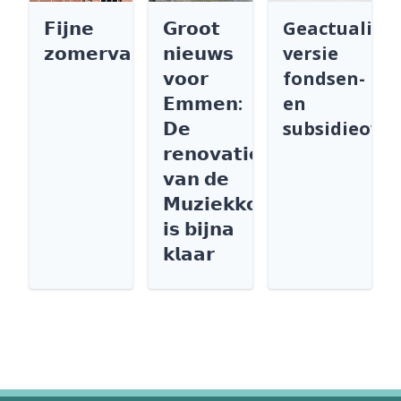
𝗙𝗶𝗷𝗻𝗲
𝗚𝗿𝗼𝗼𝘁
Geactualise
𝘇𝗼𝗺𝗲𝗿𝘃𝗮𝗸𝗮𝗻𝘁𝗶𝗲
𝗻𝗶𝗲𝘂𝘄𝘀
versie
𝘃𝗼𝗼𝗿
fondsen-
𝗘𝗺𝗺𝗲𝗻:
en
𝗗𝗲
subsidieover
𝗿𝗲𝗻𝗼𝘃𝗮𝘁𝗶𝗲
𝘃𝗮𝗻 𝗱𝗲
𝗠𝘂𝘇𝗶𝗲𝗸𝗸𝗼𝗲𝗽𝗲𝗹
𝗶𝘀 𝗯𝗶𝗷𝗻𝗮
𝗸𝗹𝗮𝗮𝗿