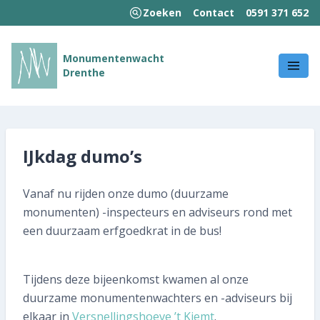
Zoeken
Contact
0591 371 652
MENU
Monumentenwacht
Drenthe
Welkom!
Wie we zijn
Wat we doen
IJkdag dumo’s
Hoe wij werken
Vanaf nu rijden onze dumo (duurzame
monumenten) -inspecteurs en adviseurs rond met
Kennisbank
een duurzaam erfgoedkrat in de bus!
Nieuws en publicaties
Tijdens deze bijeenkomst kwamen al onze
Contact
duurzame monumentenwachters en -adviseurs bij
elkaar in
Versnellingshoeve ’t Kiemt
.