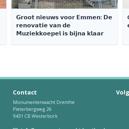
𝗚𝗿𝗼𝗼𝘁 𝗻𝗶𝗲𝘂𝘄𝘀 𝘃𝗼𝗼𝗿 𝗘𝗺𝗺𝗲𝗻: 𝗗𝗲
𝗿𝗲𝗻𝗼𝘃𝗮𝘁𝗶𝗲 𝘃𝗮𝗻 𝗱𝗲
𝗠𝘂𝘇𝗶𝗲𝗸𝗸𝗼𝗲𝗽𝗲𝗹 𝗶𝘀 𝗯𝗶𝗷𝗻𝗮 𝗸𝗹𝗮𝗮𝗿
Contact
Volg
Monumentenwacht Drenthe
Pieterbergweg 26
9431 CB Westerbork