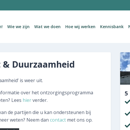
MENU
m!
Wie we zijn
Wat we doen
Hoe wij werken
Kennisbank
Welkom!
Wie we zijn
t & Duurzaamheid
Wat we doen
Hoe wij werken
mheid’ is weer uit.
Kennisbank
n informatie over het ontzorgingsprogramma
5
eten? Lees
hier
verder.
Nieuws en publicaties
 de partijen die u kan ondersteunen bij
Contact
 meer weten? Neem dan
contact
met ons op.