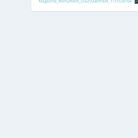
Magazine_Monument_Duurzaamheid_1731536164
D