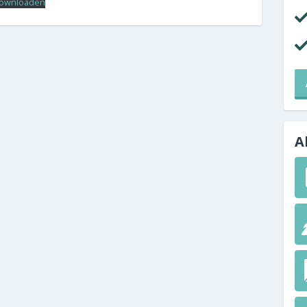
0591 371 652
ownloaden
SNEL REGELEN
Volgende inspectie plannen
Aan- of verkoopinspectie plannen
A
Mijn gegevens wijzigen
Mijn inspectierapport opvragen
Veelgestelde vragen
TIP voor ons!
Aanmelden nieuwsbrief