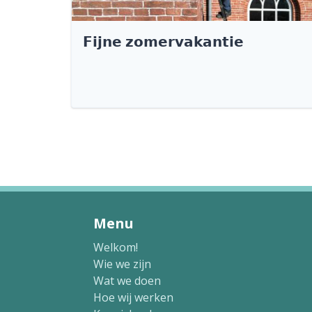
𝗙𝗶𝗷𝗻𝗲 𝘇𝗼𝗺𝗲𝗿𝘃𝗮𝗸𝗮𝗻𝘁𝗶𝗲
Menu
Welkom!
Wie we zijn
Wat we doen
Hoe wij werken