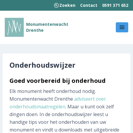
Zoeken
Contact
0591 371 652
MENU
Monumentenwacht
Drenthe
Welkom!
Wie we zijn
Wat we doen
Onderhoudswijzer
Hoe wij werken
Goed voorbereid bij onderhoud
Elk monument heeft onderhoud nodig.
Kennisbank
Monumentenwacht Drenthe
adviseert
over
Nieuws en publicaties
onderhoudsmaatregelen
. Maar u kunt ook zelf
dingen doen. In de onderhoudswijzer leest u
Contact
handige tips voor het onderhouden van uw
monument en vindt u downloads met uitgebreide