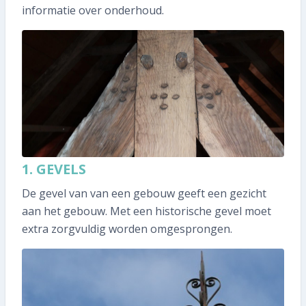
0591 371 652
informatie over onderhoud.
SNEL REGELEN
Volgende inspectie plannen
Aan- of verkoopinspectie plannen
Mijn gegevens wijzigen
1. GEVELS
Mijn inspectierapport opvragen
De gevel van van een gebouw geeft een gezicht
Veelgestelde vragen
aan het gebouw. Met een historische gevel moet
extra zorgvuldig worden omgesprongen.
TIP voor ons!
Aanmelden nieuwsbrief